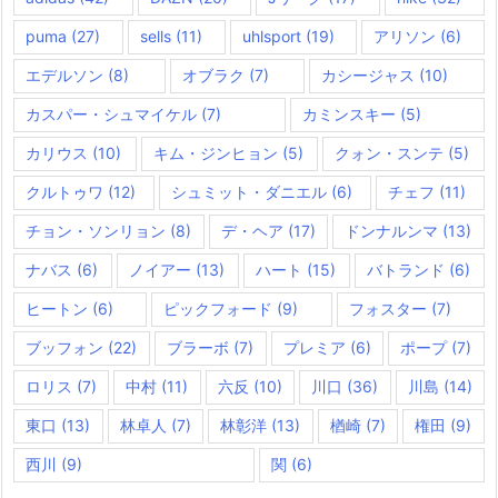
puma
(27)
sells
(11)
uhlsport
(19)
アリソン
(6)
エデルソン
(8)
オブラク
(7)
カシージャス
(10)
カスパー・シュマイケル
(7)
カミンスキー
(5)
カリウス
(10)
キム・ジンヒョン
(5)
クォン・スンテ
(5)
クルトゥワ
(12)
シュミット・ダニエル
(6)
チェフ
(11)
チョン・ソンリョン
(8)
デ・ヘア
(17)
ドンナルンマ
(13)
ナバス
(6)
ノイアー
(13)
ハート
(15)
バトランド
(6)
ヒートン
(6)
ピックフォード
(9)
フォスター
(7)
ブッフォン
(22)
ブラーボ
(7)
プレミア
(6)
ポープ
(7)
ロリス
(7)
中村
(11)
六反
(10)
川口
(36)
川島
(14)
東口
(13)
林卓人
(7)
林彰洋
(13)
楢崎
(7)
権田
(9)
西川
(9)
関
(6)