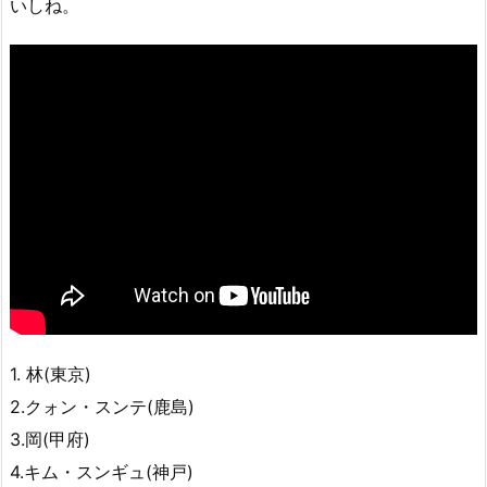
いしね。
1. 林(東京)
2.クォン・スンテ(鹿島)
3.岡(甲府)
4.キム・スンギュ(神戸)