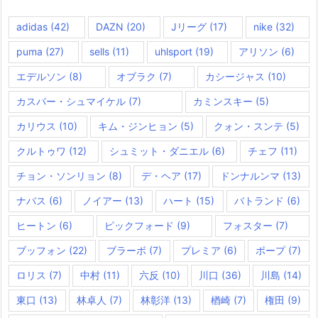
adidas
(42)
DAZN
(20)
Jリーグ
(17)
nike
(32)
puma
(27)
sells
(11)
uhlsport
(19)
アリソン
(6)
エデルソン
(8)
オブラク
(7)
カシージャス
(10)
カスパー・シュマイケル
(7)
カミンスキー
(5)
カリウス
(10)
キム・ジンヒョン
(5)
クォン・スンテ
(5)
クルトゥワ
(12)
シュミット・ダニエル
(6)
チェフ
(11)
チョン・ソンリョン
(8)
デ・ヘア
(17)
ドンナルンマ
(13)
ナバス
(6)
ノイアー
(13)
ハート
(15)
バトランド
(6)
ヒートン
(6)
ピックフォード
(9)
フォスター
(7)
ブッフォン
(22)
ブラーボ
(7)
プレミア
(6)
ポープ
(7)
ロリス
(7)
中村
(11)
六反
(10)
川口
(36)
川島
(14)
東口
(13)
林卓人
(7)
林彰洋
(13)
楢崎
(7)
権田
(9)