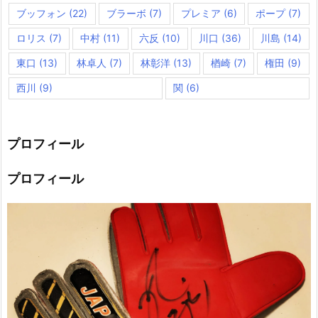
ブッフォン
(22)
ブラーボ
(7)
プレミア
(6)
ポープ
(7)
ロリス
(7)
中村
(11)
六反
(10)
川口
(36)
川島
(14)
東口
(13)
林卓人
(7)
林彰洋
(13)
楢崎
(7)
権田
(9)
西川
(9)
関
(6)
プロフィール
プロフィール