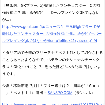
川島永嗣、GKブラーボが離脱したマンチェスター・Cの補
強候補に？ 地元紙が紹介 「ボールプレイングGKではない
が…」
http://www.goal.com/jp/
ニュース
/
川島永嗣
gk
ブラーボが
離脱したマンチェスター
c
の補強候補に
–
地元紙が紹介
–
ボー
ルプレイング
gk
ではないが
/iuntp1e5kuk41xy4sredp1l9t
イタリア紙で今季のフリー選手のベスト11として紹介される
こともあったようなので、ベテランのナショナルチームク
ラスのGKということで、思ったほどのネタ記事ではないよ
うです。
今夏の移籍市場で注目のフリー選手は？ 川島が『Ｇｏａ
ｌ』のベスト１１に選出 –
SANSPO.COM
（サンスポ）
https://www.sanspo.com/smp/soccer/news/20180730/sc