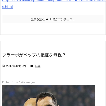
s.html
記事を読む
川島がマンチェス ...
ブラーボがペップの抱擁を無視？
2017年12月22日
記事
Embed from Getty Images