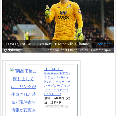
【30%OFF】
Precision GK(プレ
シジョン) Infinite
Heat サッカーキー
パーグローブ イン
フィニティヒート
GKグローブ
価格：7468円（税
込、送料別)
(2020/2/22時点)