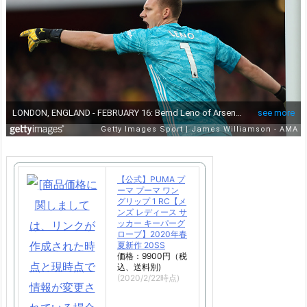
【公式】PUMA プ
ーマ プーマ ワン
グリップ 1 RC【メ
ンズ レディース サ
ッカー キーパーグ
ローブ】2020年春
夏新作 20SS
価格：9900円（税
込、送料別)
(2020/2/22時点)