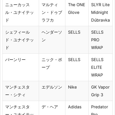
ニューカッス
マルティ
The ONE
SLYR Lite
ル・ユナイテッ
ン・ドゥブ
Glove
Midnight
ド
ラフカ
Dúbravka
シェフィール
ヘンダーソ
SELLS
SELLS
ド・ユナイテッ
ン
PRO
ド
WRAP
バーンリー
ニック・ポ
SELLS
SELLS
ープ
ELITE
WRAP
マンチェスタ
エデルソン
Nike
GK Vapor
ー・シティ
Grip 3
マンチェスタ
デ・ヘア
Adidas
Predator
ー・ユナイテッ
Pro