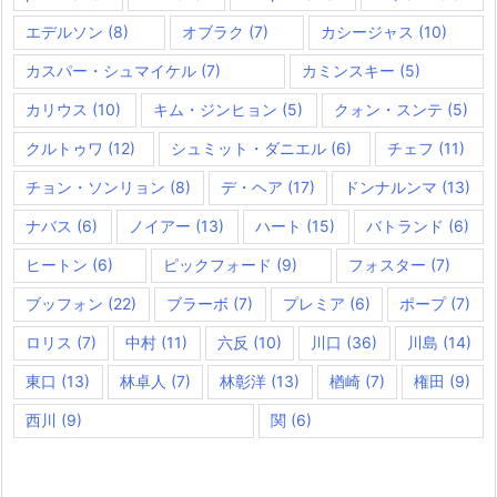
エデルソン
(8)
オブラク
(7)
カシージャス
(10)
カスパー・シュマイケル
(7)
カミンスキー
(5)
カリウス
(10)
キム・ジンヒョン
(5)
クォン・スンテ
(5)
クルトゥワ
(12)
シュミット・ダニエル
(6)
チェフ
(11)
チョン・ソンリョン
(8)
デ・ヘア
(17)
ドンナルンマ
(13)
ナバス
(6)
ノイアー
(13)
ハート
(15)
バトランド
(6)
ヒートン
(6)
ピックフォード
(9)
フォスター
(7)
ブッフォン
(22)
ブラーボ
(7)
プレミア
(6)
ポープ
(7)
ロリス
(7)
中村
(11)
六反
(10)
川口
(36)
川島
(14)
東口
(13)
林卓人
(7)
林彰洋
(13)
楢崎
(7)
権田
(9)
西川
(9)
関
(6)