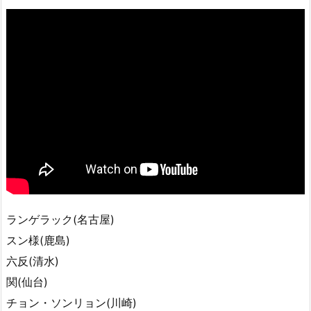
ランゲラック(名古屋)
スン様(鹿島)
六反(清水)
関(仙台)
チョン・ソンリョン(川崎)