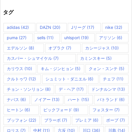
タグ
adidas
(42)
DAZN
(20)
Jリーグ
(17)
nike
(32)
puma
(27)
sells
(11)
uhlsport
(19)
アリソン
(6)
エデルソン
(8)
オブラク
(7)
カシージャス
(10)
カスパー・シュマイケル
(7)
カミンスキー
(5)
カリウス
(10)
キム・ジンヒョン
(5)
クォン・スンテ
(5)
クルトゥワ
(12)
シュミット・ダニエル
(6)
チェフ
(11)
チョン・ソンリョン
(8)
デ・ヘア
(17)
ドンナルンマ
(13)
ナバス
(6)
ノイアー
(13)
ハート
(15)
バトランド
(6)
ヒートン
(6)
ピックフォード
(9)
フォスター
(7)
ブッフォン
(22)
ブラーボ
(7)
プレミア
(6)
ポープ
(7)
ロリス
(7)
中村
(11)
六反
(10)
川口
(36)
川島
(14)