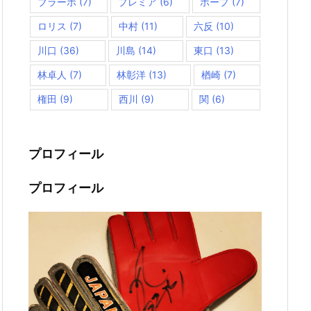
ブラーボ
(7)
プレミア
(6)
ポープ
(7)
ロリス
(7)
中村
(11)
六反
(10)
川口
(36)
川島
(14)
東口
(13)
林卓人
(7)
林彰洋
(13)
楢崎
(7)
権田
(9)
西川
(9)
関
(6)
プロフィール
プロフィール