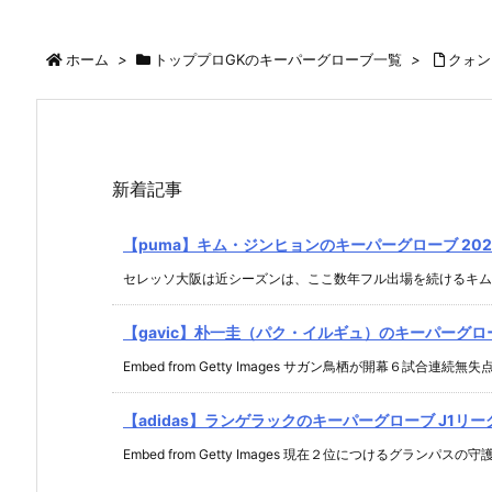
ホーム
>
トッププロGKのキーパーグローブ一覧
>
クォン
新着記事
【puma】キム・ジンヒョンのキーパーグローブ 2021.
セレッソ大阪は近シーズンは、ここ数年フル出場を続けるキム・ジ
【gavic】朴一圭（パク・イルギュ）のキーパーグローブ 
Embed from Getty Images サガン鳥栖が開幕６試合連続無失点 .
【adidas】ランゲラックのキーパーグローブ J1リーグ 2
Embed from Getty Images 現在２位につけるグランパスの守護 .