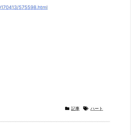
20170413/575598.html
記事
ハート