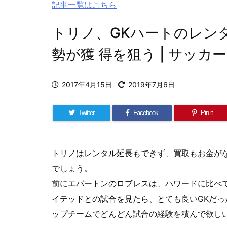
記事一覧はこちら
トリノ、GKハートのレン
勢が獲 得を狙う | サッカ
2017年4月15日
2019年7月6日
Twitter
Facebook
Pin it
トリノはレンタル延長もできず、買取もお金が
でしょう。
前にエバートンのロブレスは、ハワードに比べ
イテッドとの試合を見たら、とても良いGKだ
ップチームでどんどん試合の経験を積んで欲し