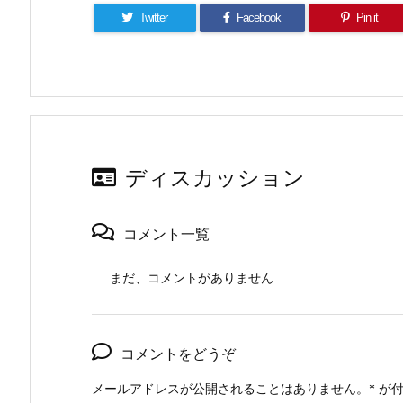
す)
ウ
す)
ィ
Twitter
Facebook
Pin it
ン
ド
ウ
で
開
き
ま
す)
ディスカッション
コメント一覧
まだ、コメントがありません
コメントをどうぞ
メールアドレスが公開されることはありません。
*
が付