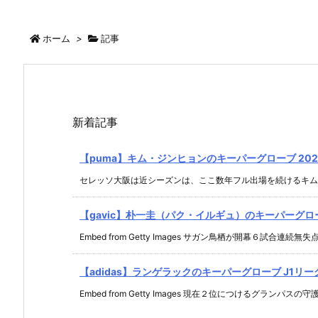
ホーム
>
記事
新着記事
【puma】キム・ジンヒョンのキーパーグローブ 2021.
セレッソ大阪は近シーズンは、ここ数年フル出場を続けるキム・ジ
【gavic】朴一圭（パク・イルギュ）のキーパーグローブ 
Embed from Getty Images サガン鳥栖が開幕６試合連続無失点 .
【adidas】ランゲラックのキーパーグローブ J1リーグ 2
Embed from Getty Images 現在２位につけるグランパスの守護 .