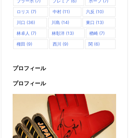
ブラーボ
(7)
プレミア
(6)
ポープ
(7)
ロリス
(7)
中村
(11)
六反
(10)
川口
(36)
川島
(14)
東口
(13)
林卓人
(7)
林彰洋
(13)
楢崎
(7)
権田
(9)
西川
(9)
関
(6)
プロフィール
プロフィール