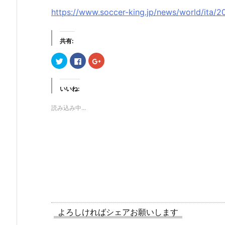
https://www.soccer-king.jp/news/world/ita/
共有:
ク
F
ク
リ
a
リ
ッ
c
ッ
ク
e
ク
し
b
し
て
o
て
いいね:
T
o
G
w
k
o
i
で
o
読み込み中...
t
共
g
t
有
l
e
す
e
r
る
+
で
に
で
共
は
共
有
ク
有
(新
リ
(新
し
ッ
し
い
ク
い
ウ
し
ウ
ィ
て
ィ
ン
く
ン
ド
だ
ド
ウ
さ
ウ
で
い
で
開
(新
開
よろしければシェアお願いします
き
し
き
ま
い
ま