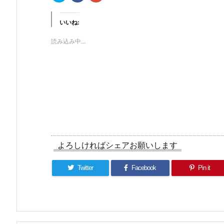
ッ
c
ッ
ク
e
ク
し
b
し
て
o
て
いいね:
T
o
G
w
k
o
i
で
o
読み込み中...
t
共
g
t
有
l
e
す
e
r
る
+
で
に
で
共
は
共
有
ク
有
(新
リ
(新
し
ッ
し
い
ク
い
ウ
し
ウ
ィ
て
ィ
ン
く
ン
ド
だ
ド
ウ
さ
ウ
で
い
で
開
(新
開
よろしければシェアお願いします
き
し
き
ま
い
ま
す)
ウ
す)
ィ
Twitter
Facebook
Pin it
ン
ド
ウ
で
開
き
ま
す)