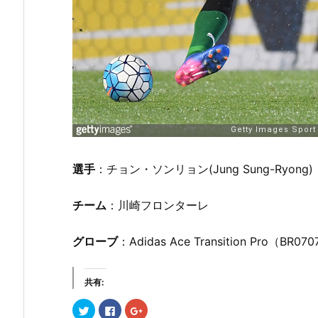
選手
：チョン・ソンリョン(Jung Sung-Ryong)
チーム
：川崎フロンターレ
グローブ
：Adidas Ace Transition Pro（BR070
共有:
ク
F
ク
リ
a
リ