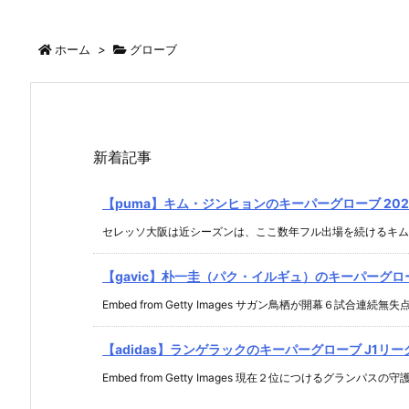
ホーム
>
グローブ
新着記事
【puma】キム・ジンヒョンのキーパーグローブ 2021.
セレッソ大阪は近シーズンは、ここ数年フル出場を続けるキム・ジ
【gavic】朴一圭（パク・イルギュ）のキーパーグローブ 
Embed from Getty Images サガン鳥栖が開幕６試合連続無失点 .
【adidas】ランゲラックのキーパーグローブ J1リーグ 2
Embed from Getty Images 現在２位につけるグランパスの守護 .