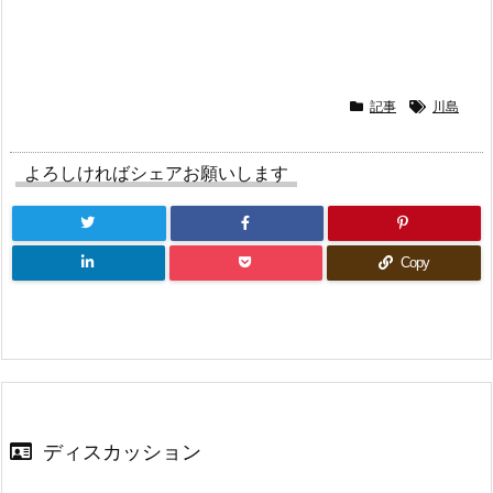
r
る
+
で
に
で
共
は
共
有
ク
有
(新
リ
(新
し
ッ
し
い
ク
い
ウ
し
ウ
ィ
て
ィ
記事
川島
ン
く
ン
ド
だ
ド
ウ
さ
ウ
で
い
で
よろしければシェアお願いします
開
(新
開
き
し
き
ま
い
ま
す)
ウ
す)
ィ
ン
ド
Copy
ウ
で
開
き
ま
す)
ディスカッション