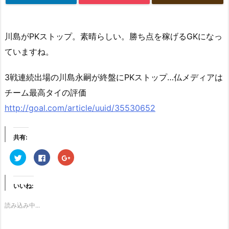
川島がPKストップ。素晴らしい。勝ち点を稼げるGKになっ
ていますね。
3戦連続出場の川島永嗣が終盤にPKストップ…仏メディアは
チーム最高タイの評価
http://goal.com/article/uuid/35530652
共有:
ク
F
ク
リ
a
リ
ッ
c
ッ
ク
e
ク
し
b
し
て
o
て
いいね:
T
o
G
w
k
o
i
で
o
読み込み中...
t
共
g
t
有
l
e
す
e