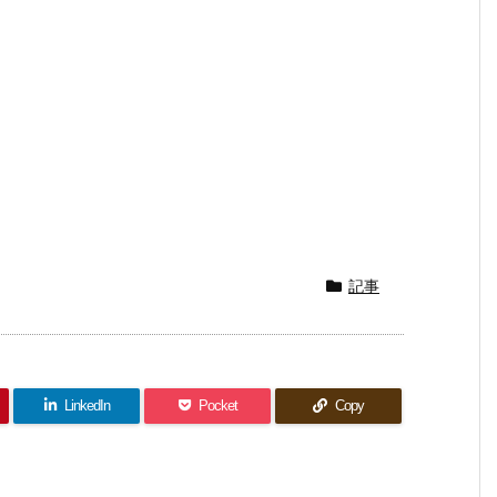
記事
LinkedIn
Pocket
Copy