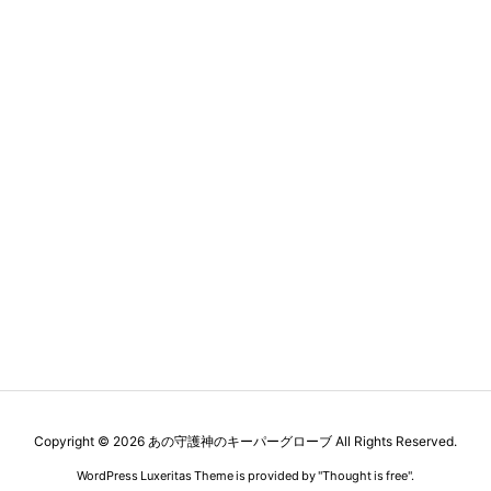
Copyright ©
2026
あの守護神のキーパーグローブ
All Rights Reserved.
WordPress Luxeritas Theme is provided by "
Thought is free
".