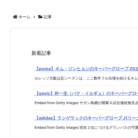
ホーム
>
記事
新着記事
【puma】キム・ジンヒョンのキーパーグローブ 2021.
セレッソ大阪は近シーズンは、ここ数年フル出場を続けるキム・ジ
【gavic】朴一圭（パク・イルギュ）のキーパーグローブ 
Embed from Getty Images サガン鳥栖が開幕６試合連続無失点 .
【adidas】ランゲラックのキーパーグローブ J1リーグ 2
Embed from Getty Images 現在２位につけるグランパスの守護 .