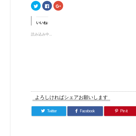
ク
F
ク
リ
a
リ
ッ
c
ッ
ク
e
ク
し
b
し
て
o
て
いいね:
T
o
G
w
k
o
i
で
o
読み込み中...
t
共
g
t
有
l
e
す
e
r
る
+
で
に
で
共
は
共
有
ク
有
(新
リ
(新
し
ッ
し
い
ク
い
ウ
し
ウ
ィ
て
ィ
ン
く
ン
ド
だ
ド
ウ
さ
ウ
で
い
で
開
(新
開
よろしければシェアお願いします
き
し
き
ま
い
ま
す)
ウ
す)
ィ
Twitter
Facebook
Pin it
ン
ド
ウ
で
開
き
ま