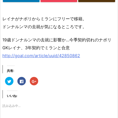
レイナがナポリからミランにフリーで移籍。
ドンナルンマの去就が気になるところです。
19歳ドンナルンマの去就に影響か…今季契約切れのナポリ
GKレイナ、3年契約でミランと合意
http://goal.com/article/uuid/42850862
共有:
ク
F
ク
リ
a
リ
ッ
c
ッ
ク
e
ク
し
b
し
て
o
て
いいね:
T
o
G
w
k
o
i
で
o
読み込み中...
t
共
g
t
有
l
e
す
e