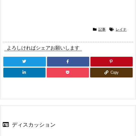
r
る
+
で
に
で
共
は
共
有
ク
有
(新
リ
(新
し
ッ
し
い
ク
い
ウ
し
ウ
ィ
て
ィ
記事
レイナ
ン
く
ン
ド
だ
ド
ウ
さ
ウ
で
い
で
よろしければシェアお願いします
開
(新
開
き
し
き
ま
い
ま
す)
ウ
す)
ィ
ン
ド
Copy
ウ
で
開
き
ま
す)
ディスカッション