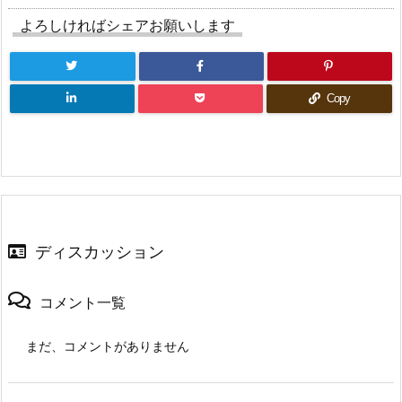
ウ
さ
ウ
で
い
で
よろしければシェアお願いします
開
(新
開
き
し
き
ま
い
ま
す)
ウ
す)
ィ
ン
ド
Copy
ウ
で
開
き
ま
す)
ディスカッション
コメント一覧
まだ、コメントがありません