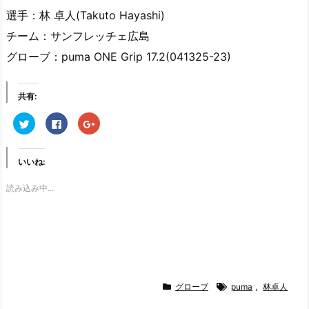
選手：林 卓人(Takuto Hayashi)
チーム：サンフレッチェ広島
グローブ：puma ONE Grip 17.2(041325-23)
共有:
ク
F
ク
リ
a
リ
ッ
c
ッ
ク
e
ク
し
b
し
て
o
て
いいね:
T
o
G
w
k
o
i
で
o
読み込み中...
t
共
g
t
有
l
e
す
e
r
る
+
で
に
で
共
は
共
有
ク
有
(新
リ
(新
し
ッ
し
い
ク
い
ウ
し
ウ
ィ
て
ィ
グローブ
puma
,
林卓人
ン
く
ン
ド
だ
ド