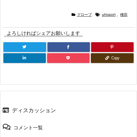
し
ッ
し
い
ク
い
ウ
し
ウ
ィ
て
ィ
グローブ
uhlsport
,
権田
ン
く
ン
ド
だ
ド
ウ
さ
ウ
で
い
で
よろしければシェアお願いします
開
(新
開
き
し
き
ま
い
ま
す)
ウ
す)
ィ
ン
ド
Copy
ウ
で
開
き
ま
す)
ディスカッション
コメント一覧