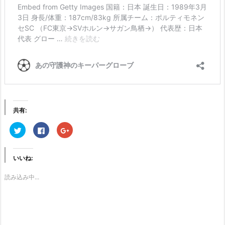
共有:
ク
F
ク
リ
a
リ
ッ
c
ッ
ク
e
ク
し
b
し
て
o
て
いいね:
T
o
G
w
k
o
i
で
o
読み込み中...
t
共
g
t
有
l
e
す
e
r
る
+
で
に
で
共
は
共
有
ク
有
(新
リ
(新