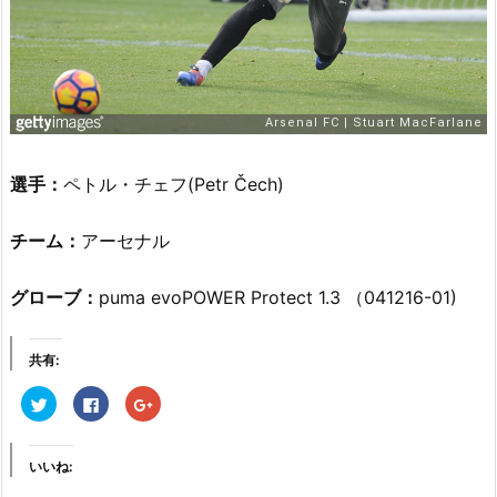
選手：
ペトル・チェフ(Petr Čech)
チーム：
アーセナル
グローブ：
puma evoPOWER Protect 1.3 （041216-01)
共有:
ク
F
ク
リ
a
リ
ッ
c
ッ
ク
e
ク
し
b
し
て
o
て
いいね:
T
o
G
w
k
o