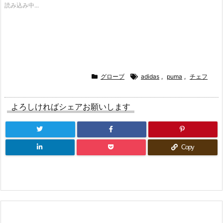
i
で
o
読み込み中...
t
共
g
t
有
l
e
す
e
r
る
+
で
に
で
共
は
共
有
ク
有
(新
リ
(新
し
ッ
し
い
ク
い
ウ
し
ウ
ィ
て
ィ
グローブ
adidas
,
puma
,
チェフ
ン
く
ン
ド
だ
ド
ウ
さ
ウ
で
い
で
よろしければシェアお願いします
開
(新
開
き
し
き
ま
い
ま
す)
ウ
す)
ィ
ン
ド
Copy
ウ
で
開
き
ま
す)