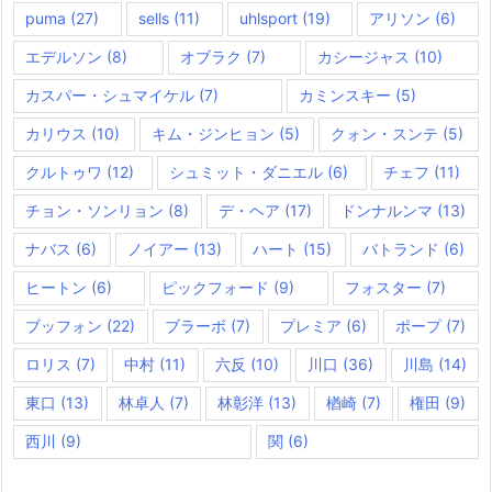
puma
(27)
sells
(11)
uhlsport
(19)
アリソン
(6)
エデルソン
(8)
オブラク
(7)
カシージャス
(10)
カスパー・シュマイケル
(7)
カミンスキー
(5)
カリウス
(10)
キム・ジンヒョン
(5)
クォン・スンテ
(5)
クルトゥワ
(12)
シュミット・ダニエル
(6)
チェフ
(11)
チョン・ソンリョン
(8)
デ・ヘア
(17)
ドンナルンマ
(13)
ナバス
(6)
ノイアー
(13)
ハート
(15)
バトランド
(6)
ヒートン
(6)
ピックフォード
(9)
フォスター
(7)
ブッフォン
(22)
ブラーボ
(7)
プレミア
(6)
ポープ
(7)
ロリス
(7)
中村
(11)
六反
(10)
川口
(36)
川島
(14)
東口
(13)
林卓人
(7)
林彰洋
(13)
楢崎
(7)
権田
(9)
西川
(9)
関
(6)