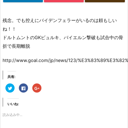
残念。でも控えにバイデンフェラーがいるのは頼もしい
ね！！
ドルトムントのGKビュルキ、バイエルン撃破も試合中の骨
折で長期離脱
http://www.goal.com/jp/news/123/%E3%83%89
共有:
ク
F
ク
リ
a
リ
ッ
c
ッ
ク
e
ク
し
b
し
て
o
て
いいね:
T
o
G
w
k
o
i
で
o
読み込み中...
t
共
g
t
有
l
e
す
e