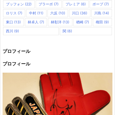
ブッフォン
(22)
ブラーボ
(7)
プレミア
(6)
ポープ
(7)
ロリス
(7)
中村
(11)
六反
(10)
川口
(36)
川島
(14)
東口
(13)
林卓人
(7)
林彰洋
(13)
楢崎
(7)
権田
(9)
西川
(9)
関
(6)
プロフィール
プロフィール