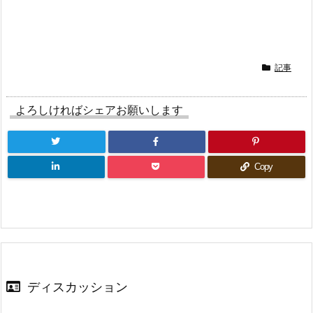
r
る
+
で
に
で
共
は
共
有
ク
有
(新
リ
(新
し
ッ
し
い
ク
い
ウ
し
ウ
ィ
て
ィ
記事
ン
く
ン
ド
だ
ド
ウ
さ
ウ
で
い
で
よろしければシェアお願いします
開
(新
開
き
し
き
ま
い
ま
す)
ウ
す)
ィ
ン
ド
Copy
ウ
で
開
き
ま
す)
ディスカッション