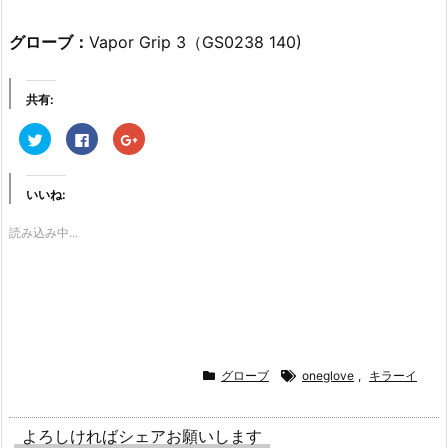
グローブ：
Vapor Grip 3（GS0238 140)
共有:
ク
F
ク
リ
a
リ
ッ
c
ッ
ク
e
ク
し
b
し
て
o
て
いいね:
T
o
G
w
k
o
i
で
o
読み込み中...
t
共
g
t
有
l
e
す
e
r
る
+
で
に
で
共
は
共
有
ク
有
(新
リ
(新
し
ッ
し
い
ク
い
ウ
し
ウ
ィ
て
ィ
グローブ
oneglove
,
キラーイ
ン
く
ン
ド
だ
ド
ウ
さ
ウ
で
い
で
よろしければシェアお願いします
開
(新
開
き
し
き