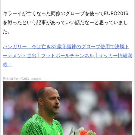
キラーイが亡くなった同僚のグローブを使ってEURO2016
を戦ったという記事があっていい話だなーと思っていまし
た。
ハンガリー、今は亡き32歳守護神のグローブ使用で決勝ト
ーナメント進出 | フットボールチャンネル | サッカー情報満
載！
Embed from Getty Images