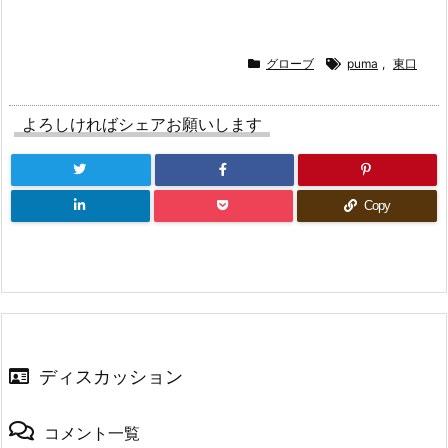
有
ク
有
(新
リ
(新
し
ッ
し
い
ク
い
ウ
し
ウ
ィ
て
ィ
グローブ
puma
,
東口
ン
く
ン
ド
だ
ド
ウ
さ
ウ
で
い
で
よろしければシェアお願いします
開
(新
開
き
し
き
ま
い
ま
す)
ウ
す)
ィ
ン
ド
Copy
ウ
で
開
き
ま
す)
ディスカッション
コメント一覧