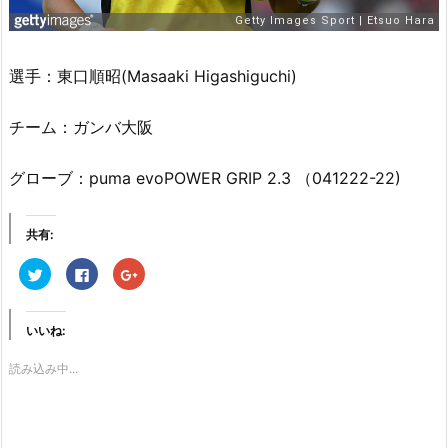
選手：東口順昭(Masaaki Higashiguchi)
チーム：ガンバ大阪
グローブ：puma evoPOWER GRIP 2.3 （041222-22)
共有:
ク
F
ク
リ
a
リ
ッ
c
ッ
ク
e
ク
し
b
し
て
o
て
いいね:
T
o
G
w
k
o
i
で
o
読み込み中...
t
共
g
t
有
l
e
す
e
r
る
+
で
に
で
共
は
共