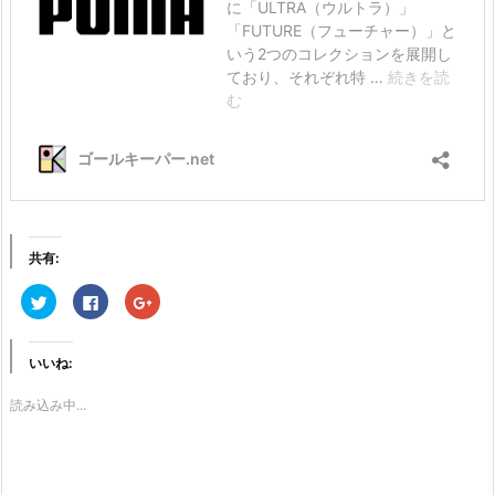
共有:
ク
F
ク
リ
a
リ
ッ
c
ッ
ク
e
ク
し
b
し
て
o
て
いいね:
T
o
G
w
k
o
i
で
o
読み込み中...
t
共
g
t
有
l
e
す
e
r
る
+
で
に
で
共
は
共