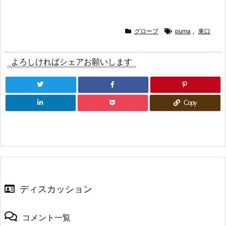
有
ク
有
(新
リ
(新
し
ッ
し
い
ク
い
ウ
し
ウ
ィ
て
ィ
グローブ
puma
,
東口
ン
く
ン
ド
だ
ド
ウ
さ
ウ
で
い
で
よろしければシェアお願いします
開
(新
開
き
し
き
ま
い
ま
す)
ウ
す)
ィ
ン
ド
Copy
ウ
で
開
き
ま
す)
ディスカッション
コメント一覧