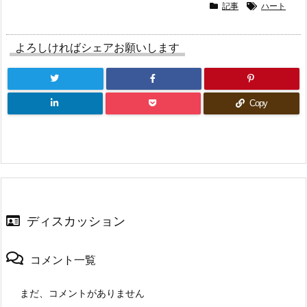
ィ
て
ィ
記事
ハート
ン
く
ン
ド
だ
ド
ウ
さ
ウ
で
い
で
よろしければシェアお願いします
開
(新
開
き
し
き
ま
い
ま
す)
ウ
す)
ィ
ン
ド
Copy
ウ
で
開
き
ま
す)
ディスカッション
コメント一覧
まだ、コメントがありません