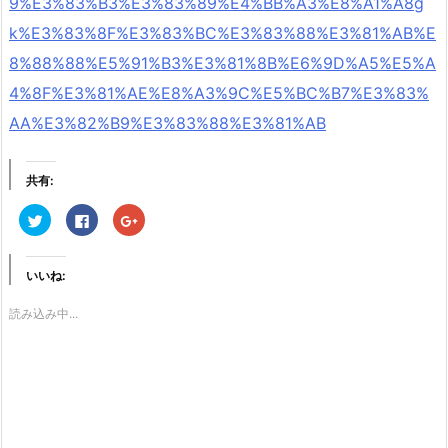
9%E3%83%B3%E3%83%89%E4%BB%A3%E8%A1%A8g
k%E3%83%8F%E3%83%BC%E3%83%88%E3%81%AB%E
8%88%88%E5%91%B3%E3%81%8B%E6%9D%A5%E5%A
4%8F%E3%81%AE%E8%A3%9C%E5%BC%B7%E3%83%
AA%E3%82%B9%E3%83%88%E3%81%AB
共有:
ク
F
ク
リ
a
リ
ッ
c
ッ
ク
e
ク
し
b
し
て
o
て
いいね:
T
o
G
w
k
o
i
で
o
読み込み中...
t
共
g
t
有
l
e
す
e
r
る
+
で
に
で
共
は
共
有
ク
有
(新
リ
(新
し
ッ
し
い
ク
い
ウ
し
ウ