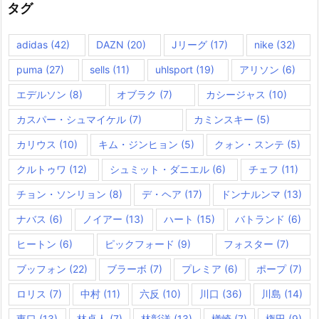
タグ
adidas
(42)
DAZN
(20)
Jリーグ
(17)
nike
(32)
puma
(27)
sells
(11)
uhlsport
(19)
アリソン
(6)
エデルソン
(8)
オブラク
(7)
カシージャス
(10)
カスパー・シュマイケル
(7)
カミンスキー
(5)
カリウス
(10)
キム・ジンヒョン
(5)
クォン・スンテ
(5)
クルトゥワ
(12)
シュミット・ダニエル
(6)
チェフ
(11)
チョン・ソンリョン
(8)
デ・ヘア
(17)
ドンナルンマ
(13)
ナバス
(6)
ノイアー
(13)
ハート
(15)
バトランド
(6)
ヒートン
(6)
ピックフォード
(9)
フォスター
(7)
ブッフォン
(22)
ブラーボ
(7)
プレミア
(6)
ポープ
(7)
ロリス
(7)
中村
(11)
六反
(10)
川口
(36)
川島
(14)
東口
(13)
林卓人
(7)
林彰洋
(13)
楢崎
(7)
権田
(9)