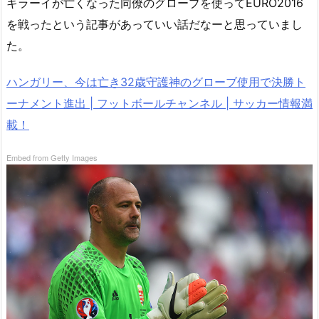
キラーイが亡くなった同僚のグローブを使ってEURO2016
を戦ったという記事があっていい話だなーと思っていまし
た。
ハンガリー、今は亡き32歳守護神のグローブ使用で決勝ト
ーナメント進出 | フットボールチャンネル | サッカー情報満
載！
Embed from Getty Images