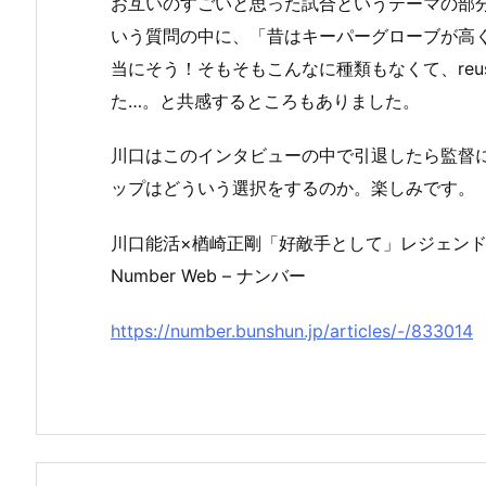
お互いのすごいと思った試合というテーマの部
いう質問の中に、「昔はキーパーグローブが高
当にそう！そもそもこんなに種類もなくて、reusc
た…。と共感するところもありました。
川口はこのインタビューの中で引退したら監督
ップはどういう選択をするのか。楽しみです。
川口能活×楢崎正剛「好敵手として」レジェンド守
Number Web – ナンバー
https://number.bunshun.jp/articles/-/833014